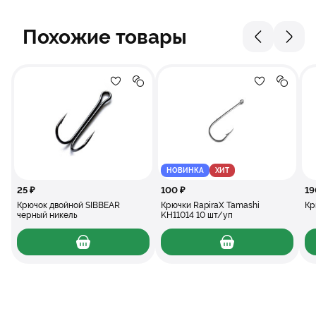
Похожие товары
Добавление в избранное
Добавление в сравнение
Добавлени
Добав
НОВИНКА
ХИТ
25 ₽
100 ₽
19
Крючок двойной SIBBEAR
Крючки RapiraX Tamashi
Кр
черный никель
KH11014 10 шт/уп